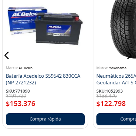
AC Delco
Yokohama
Batería Acedelco S59542 830CCA
Neumáticos 265/
(NP 2721232)
Ge
SKU
:
771090
SKU
:
1052993
$
191
.
720
$
133
.
476
$
153
.
376
$
122
.
798
Compra rápida
Compra