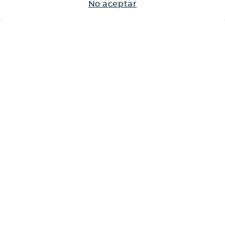
No aceptar
Neumáticos
Shop
Corporativo
Ética corporativa
Trabaja con nosotros
Política Sistema Gestión Integrado
Hablemos
600 360 6200
Centro de Ayuda
Medios de Pago