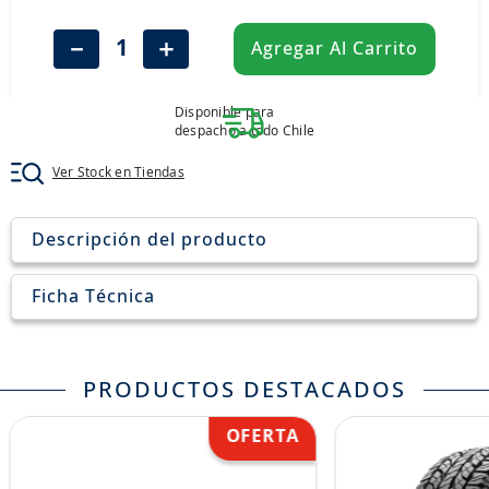
8
.
205
－
＋
Agregar Al Carrito
9
.
235
10
.
john deere
Disponible para
despacho a todo Chile
Ver Stock en Tiendas
Descripción del producto
Ficha Técnica
PRODUCTOS DESTACADOS