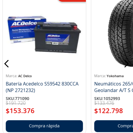
AC Delco
Yokohama
Batería Acedelco S59542 830CCA
Neumáticos 265/
(NP 2721232)
Ge
SKU
:
771090
SKU
:
1052993
$
191
.
720
$
133
.
476
$
153
.
376
$
122
.
798
Compra rápida
Compra