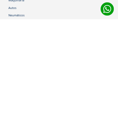
Maquinaria
Autos
Neumáticos
Shop
Corporativo
Ética corporativa
Trabaja con nosotros
Política Sistema Gestión Integrado
Hablemos
600 360 6200
Centro de Ayuda
Medios de Pago