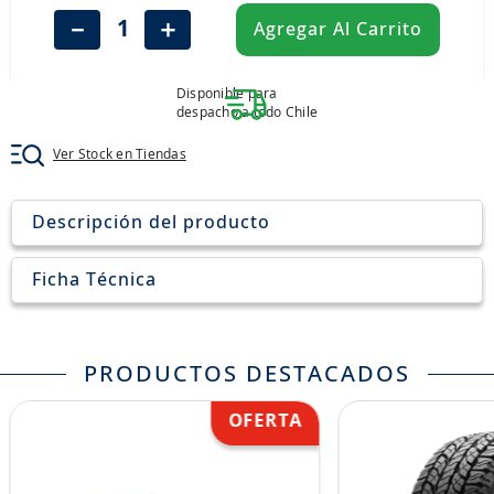
8
.
aceite
－
＋
Agregar Al Carrito
9
.
255
10
.
neumáticos 235
Disponible para
despacho a todo Chile
Ver Stock en Tiendas
Descripción del producto
Ficha Técnica
PRODUCTOS DESTACADOS