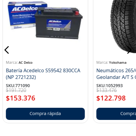
AC Delco
Yokohama
Batería Acedelco S59542 830CCA
Neumáticos 265/
(NP 2721232)
Ge
SKU
:
771090
SKU
:
1052993
$
191
.
720
$
133
.
476
$
153
.
376
$
122
.
798
Compra rápida
Compra