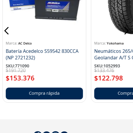
8
.
john deere
9
.
aceite
10
.
jockey john deere
AC Delco
Yokohama
Batería Acedelco S59542 830CCA
Neumáticos 265/
(NP 2721232)
Ge
SKU
:
771090
SKU
:
1052993
$
191
.
720
$
133
.
476
$
153
.
376
$
122
.
798
Compra rápida
Compra