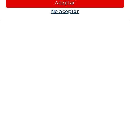
Maquinaria
Aceptar
Autos
No aceptar
Neumáticos
Shop
Corporativo
Ética corporativa
Trabaja con nosotros
Política Sistema Gestión Integrado
Hablemos
600 360 6200
Centro de Ayuda
Medios de Pago