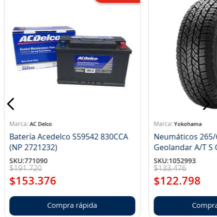
AC Delco
Yokohama
Batería Acedelco S59542 830CCA
Neumáticos 265/
(NP 2721232)
Ge
SKU
:
771090
SKU
:
1052993
$
191
.
720
$
133
.
476
$
153
.
376
$
122
.
798
Compra rápida
Compra