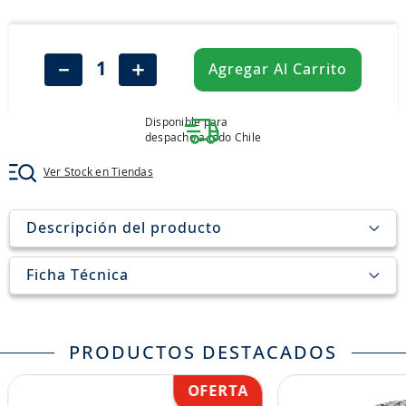
8
.
205
9
.
235
－
＋
Agregar Al Carrito
10
.
john deere
Disponible para
despacho a todo Chile
Ver Stock en Tiendas
Descripción del producto
Ficha Técnica
PRODUCTOS DESTACADOS