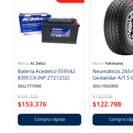
AC Delco
Yokohama
Batería Acedelco S59542
Neumáticos 265/
830CCA (NP 2721232)
Geo
SKU
:
771090
SKU
:
1052993
$
191
.
720
$
133
.
476
$
153
.
376
$
122
.
798
Compra rápida
Compra ráp