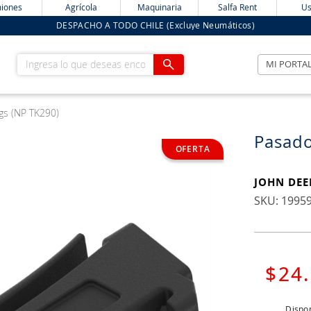
iones
Agrícola
Maquinaria
Salfa Rent
Us
DESPACHO A TODO CHILE (Excluye Neumáticos)
Ingresa lo que deseas encontrar
MI PORTA
gs (NP TK290)
Pasado
JOHN DEE
:
1995
$
24
.
Dispon