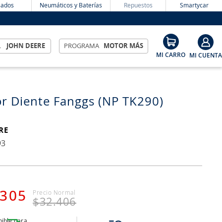
ados
Neumáticos y Baterías
Repuestos
Smartycar
L
JOHN DEERE
PROGRAMA
MOTOR MÁS
r Diente Fanggs (NP TK290)
RE
93
305
$
32
.
406
ible para