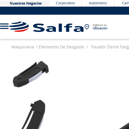
Corporativo
Automotriz
Cam
Nuestros Negocios
Ingresa tu
Ubicación
Maquinaria
Elementos De Desgaste
Pasador Diente Fang
TÉRMINOS MÁS BUSCADOS
1
.
bateria
2
.
neumáticos
3
.
westlake
4
.
yokohama
5
.
225
6
.
chevrolet
7
.
jockey