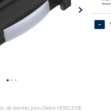
despac
－
ción de dientes John Deere HENSLEY®