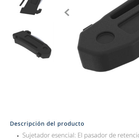
8
.
205
9
.
235
10
.
john deere
Descripción del producto
Sujetador esencial: El pasador de reten