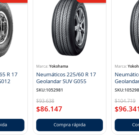
Yokohama
Yoko
65 R 17
Neumáticos 225/60 R 17
Neumátic
landar A/T S G012
Geolandar SUV G055
Geolanda
SKU
:
1052981
SKU
:
10529
$
93
.
638
$
104
.
719
$
86
.
147
$
96
.
34
ida
Compra rápida
Co