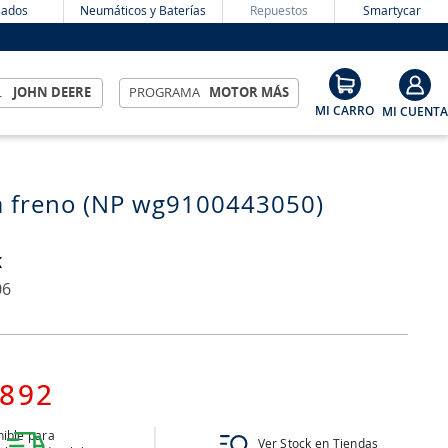
ados
Neumáticos y Baterías
Repuestos
Smartycar
L
JOHN DEERE
PROGRAMA
MOTOR MÁS
la freno (NP wg9100443050)
K
06
892
ible para
Ver Stock en Tiendas