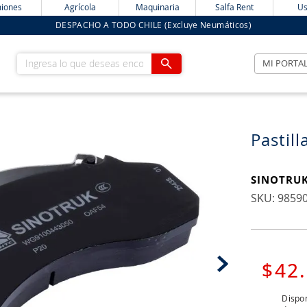
iones
Agrícola
Maquinaria
Salfa Rent
Us
DESPACHO A TODO CHILE (Excluye Neumáticos)
Ingresa lo que deseas encontrar
MI PORTA
Pastil
SINOTRU
:
9859
$
42
.
Dispon