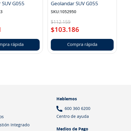
r SUV G055
Geolandar SUV G055
83
SKU
:
1052950
$
112
.
159
1
$
103
.
186
mpra rápida
Compra rápida
Hablemos
600 360 6200
Centro de ayuda
os
estión Integrado
Medios de Pago