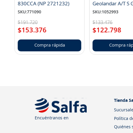
830CCA (NP 2721232)
Geo
SKU
:
771090
SKU
:
1052993
$
191
.
720
$
133
.
476
$
153
.
376
$
122
.
798
Compra rápida
Compra ráp
Tienda Sa
Sucursal
Encuéntranos en
Política 
Quiénes 