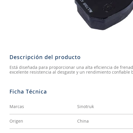
8
.
aceite
9
.
255
10
.
neumáticos 235
Descripción del producto
Está diseñada para proporcionar una alta eficiencia de frenado
excelente resistencia al desgaste y un rendimiento confiable
Marcas
Sinotruk
Origen
China