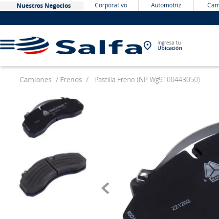
Corporativo
Automotriz
Cam
Nuestros Negocios
Ingresa tu
Ubicación
Camiones
Frenos
Pastilla Freno (NP Wg9100443050)
TÉRMINOS MÁS BUSCADOS
1
.
bateria
2
.
neumáticos
3
.
westlake
4
.
yokohama
5
.
chevrolet
6
.
jockey
7
.
john deere