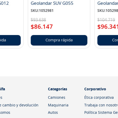
landar A/T S G012
Geolandar SUV G055
Geolanda
SKU
:
1052981
SKU
:
10529
$
93
.
638
$
104
.
719
$
86
.
147
$
96
.
34
ida
Compra rápida
Co
lfa
Categorías
Corporativo
es
Camiones
Ética corporativa
de cambio y devolución
Maquinaria
Trabaja con nosotr
somos
Autos
Política Sistema G