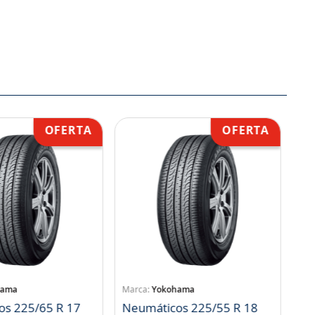
hama
Yokohama
os 225/65 R 17
Neumáticos 225/55 R 18