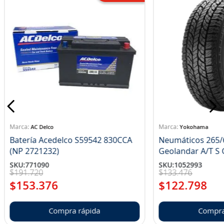
AC Delco
Yokohama
Batería Acedelco S59542 830CCA
Neumáticos 265/
(NP 2721232)
Ge
SKU
:
771090
SKU
:
1052993
$
191
.
720
$
133
.
476
$
153
.
376
$
122
.
798
Compra rápida
Compra