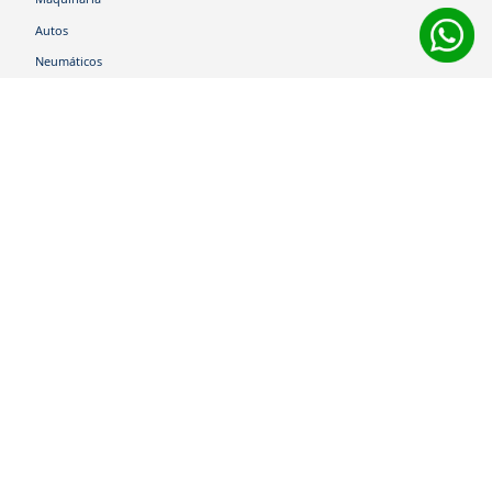
Autos
Neumáticos
Shop
Corporativo
Ética corporativa
Trabaja con nosotros
Política Sistema Gestión Integrado
Hablemos
600 360 6200
Centro de Ayuda
Medios de Pago