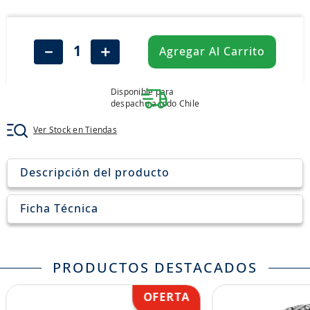
8
.
205
9
.
235
－
＋
Agregar Al Carrito
10
.
john deere
Disponible para
despacho a todo Chile
Ver Stock en Tiendas
Descripción del producto
Ficha Técnica
PRODUCTOS DESTACADOS