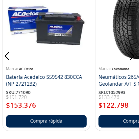
AC Delco
Yokohama
Batería Acedelco S59542 830CCA
Neumáticos 265/
(NP 2721232)
Ge
SKU
:
771090
SKU
:
1052993
$
191
.
720
$
133
.
476
$
153
.
376
$
122
.
798
Compra rápida
Compra