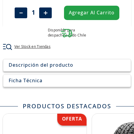
8
.
205
－
＋
Agregar Al Carrito
9
.
235
10
.
john deere
Disponible para
despacho a todo Chile
Ver Stock en Tiendas
Descripción del producto
Ficha Técnica
PRODUCTOS DESTACADOS