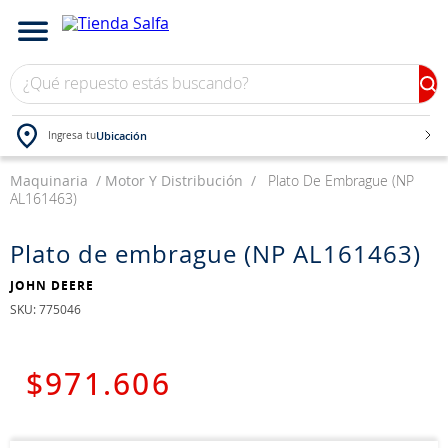
¿Qué repuesto estás buscando?
Ubicación
Ingresa tu
Maquinaria
TÉRMINOS MÁS BUSCADOS
Motor Y Distribución
Plato De Embrague (NP
AL161463)
1
.
bateria
2
.
neumáticos
Plato de embrague (NP AL161463)
3
.
westlake
JOHN DEERE
:
775046
4
.
yokohama
5
.
225
$
971
.
606
6
.
chevrolet
7
.
jockey