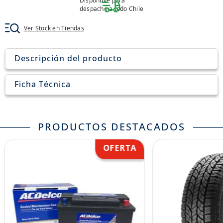
Disponible para
8
.
205
despacho a todo Chile
9
.
235
Ver Stock en Tiendas
10
.
john deere
Descripción del producto
Ficha Técnica
PRODUCTOS DESTACADOS