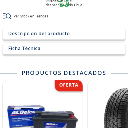
Disponible para
8
.
aceite
despacho a todo Chile
9
.
255
Ver Stock en Tiendas
10
.
neumáticos 235
Descripción del producto
Ficha Técnica
PRODUCTOS DESTACADOS