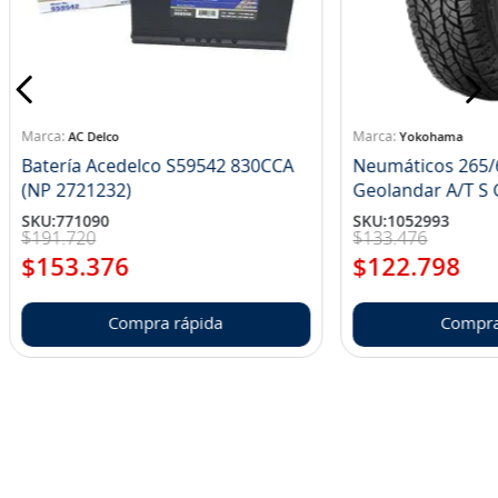
AC Delco
Yokohama
Batería Acedelco S59542 830CCA
Neumáticos 265/
(NP 2721232)
Ge
SKU
:
771090
SKU
:
1052993
$
191
.
720
$
133
.
476
$
153
.
376
$
122
.
798
Compra rápida
Compra