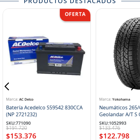
PRODUCTOS DESTACADOS
AC Delco
Yokohama
Batería Acedelco S59542 830CCA
Neumáticos 265/
(NP 2721232)
Ge
SKU
:
771090
SKU
:
1052993
$
191
.
720
$
133
.
476
$
153
.
376
$
122
.
798