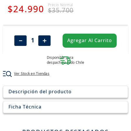
8
.
john deere
$
24
.
990
$
35
.
700
9
.
aceite
10
.
jockey john deere
－
＋
Agregar Al Carrito
Disponible para
despacho a todo Chile
Ver Stock en Tiendas
Descripción del producto
Ficha Técnica