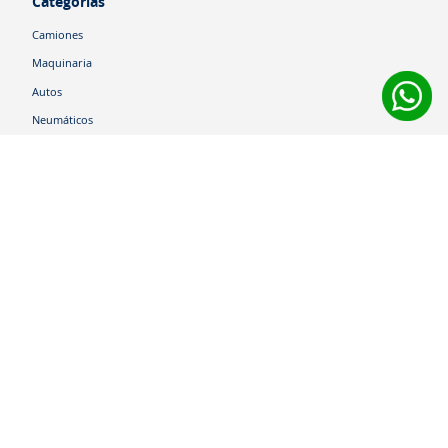
Categorías
Camiones
Maquinaria
Autos
Neumáticos
Shop
Corporativo
Ética corporativa
Trabaja con nosotros
Política Sistema Gestión Integrado
Hablemos
600 360 6200
Centro de Ayuda
Medios de Pago