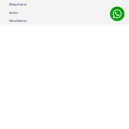
Maquinaria
Autos
Neumáticos
Shop
Corporativo
Ética corporativa
Trabaja con nosotros
Política Sistema Gestión Integrado
Hablemos
600 360 6200
Centro de Ayuda
Medios de Pago