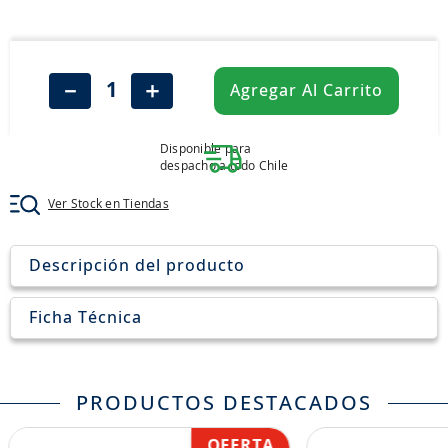
8
.
205
9
.
235
10
.
john deere
－
＋
Agregar Al Carrito
Disponible para
despacho a todo Chile
Ver Stock en Tiendas
Descripción del producto
Ficha Técnica
PRODUCTOS DESTACADOS