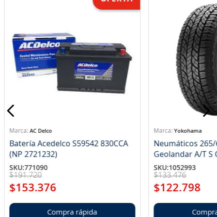
AC Delco
Yokohama
Batería Acedelco S59542 830CCA
Neumáticos 265/
(NP 2721232)
Ge
SKU
:
771090
SKU
:
1052993
$
191
.
720
$
133
.
476
$
153
.
376
$
122
.
798
Compra rápida
Compra