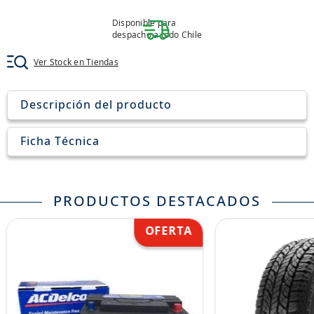
8
.
205
Disponible para
9
.
235
despacho a todo Chile
10
.
john deere
Ver Stock en Tiendas
Descripción del producto
Ficha Técnica
PRODUCTOS DESTACADOS