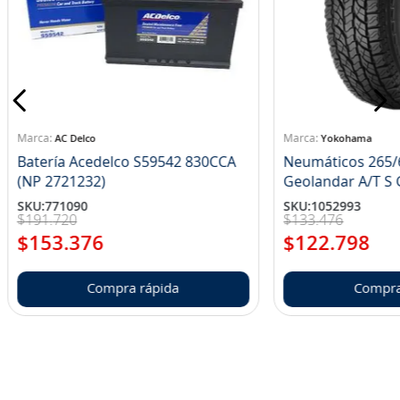
AC Delco
Yokohama
Batería Acedelco S59542 830CCA
Neumáticos 265/
(NP 2721232)
Ge
SKU
:
771090
SKU
:
1052993
$
191
.
720
$
133
.
476
$
153
.
376
$
122
.
798
Compra rápida
Compra