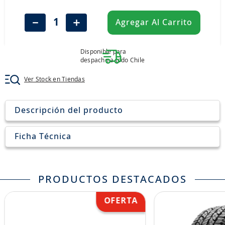
8
.
john deere
－
＋
Agregar Al Carrito
9
.
aceite
10
.
jockey john deere
Disponible para
despacho a todo Chile
Ver Stock en Tiendas
Descripción del producto
Ficha Técnica
PRODUCTOS DESTACADOS