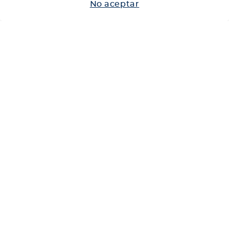
No aceptar
Neumáticos
Shop
Corporativo
Ética corporativa
Trabaja con nosotros
Política Sistema Gestión Integrado
Hablemos
600 360 6200
Centro de Ayuda
Medios de Pago