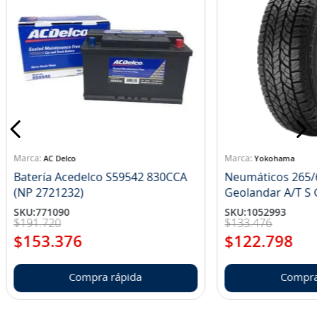
AC Delco
Yokohama
Batería Acedelco S59542 830CCA
Neumáticos 265/
(NP 2721232)
Ge
SKU
:
771090
SKU
:
1052993
$
191
.
720
$
133
.
476
$
153
.
376
$
122
.
798
Compra rápida
Compra