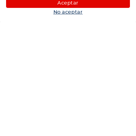
Maquinaria
Aceptar
Autos
No aceptar
Neumáticos
Shop
Corporativo
Ética corporativa
Trabaja con nosotros
Política Sistema Gestión Integrado
Hablemos
600 360 6200
Centro de Ayuda
Medios de Pago