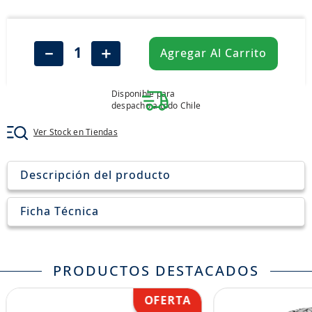
8
.
aceite
9
.
255
－
＋
Agregar Al Carrito
10
.
neumáticos 235
Disponible para
despacho a todo Chile
Ver Stock en Tiendas
Descripción del producto
Ficha Técnica
PRODUCTOS DESTACADOS