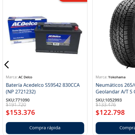
AC Delco
Yokohama
Batería Acedelco S59542 830CCA
Neumáticos 265/
(NP 2721232)
Ge
SKU
:
771090
SKU
:
1052993
$
191
.
720
$
133
.
476
$
153
.
376
$
122
.
798
Compra rápida
Compra