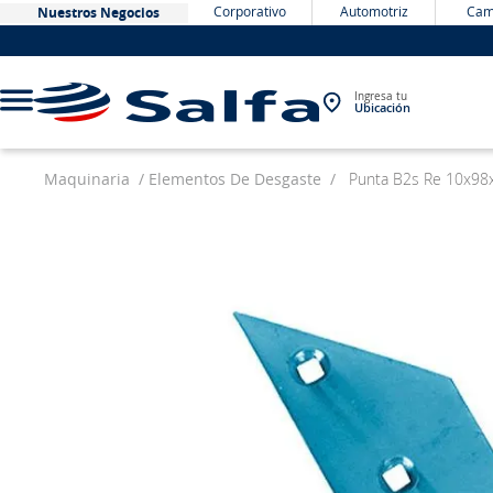
Corporativo
Automotriz
Cam
Nuestros Negocios
Ingresa tu
Ubicación
Maquinaria
Elementos De Desgaste
Punta B2s Re 10x98
TÉRMINOS MÁS BUSCADOS
1
.
bateria
2
.
neumáticos
3
.
westlake
4
.
yokohama
5
.
chevrolet
6
.
jockey
7
.
john deere