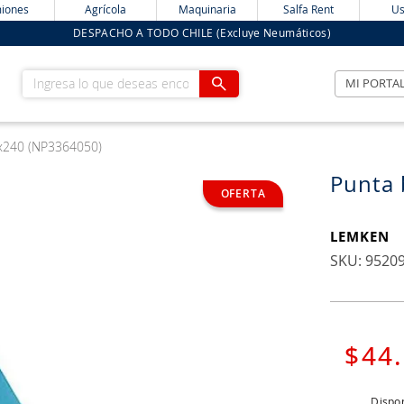
iones
Agrícola
Maquinaria
Salfa Rent
Us
DESPACHO A TODO CHILE (Excluye Neumáticos)
Ingresa lo que deseas encontrar
MI PORTA
x240 (NP3364050)
Punta 
LEMKEN
:
9520
$
44
.
Dispon