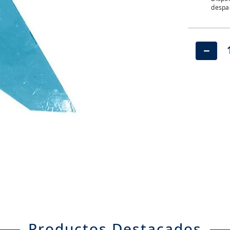
despac
－
Productos Destacados