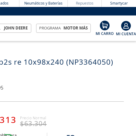
ados
Neumáticos y Baterías
Repuestos
Smartycar
L
JOHN DEERE
PROGRAMA
MOTOR MÁS
b2s re 10x98x240 (NP3364050)
95
313
$
63
.
304
ible para