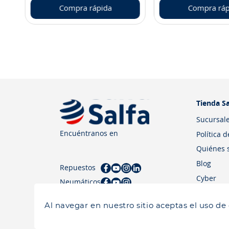
Compra rápida
Compra ráp
Tienda Sa
Sucursal
Encuéntranos en
Política 
Quiénes 
Blog
Repuestos
Cyber
Neumáticos
Al navegar en nuestro sitio aceptas el uso de
Salfa 2026| Todos los derechos reservados