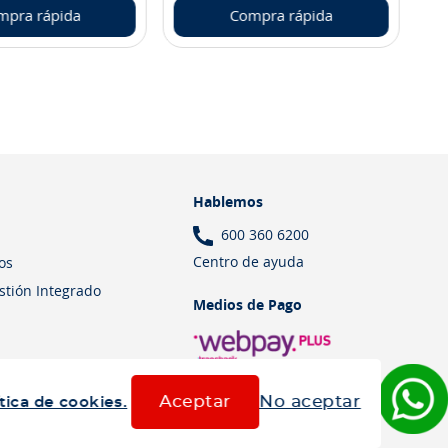
mpra rápida
Compra rápida
Hablemos
600 360 6200
Centro de ayuda
os
estión Integrado
Medios de Pago
Aceptar
No aceptar
tica de cookies.
Términos y Condiciones
Política de cookies
Política de privacidad