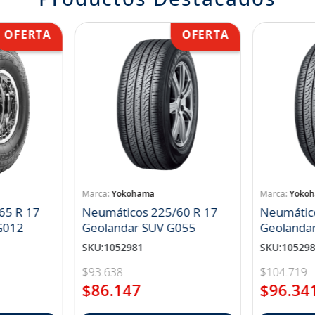
Yokohama
Yoko
65 R 17
Neumáticos 225/60 R 17
Neumátic
landar A/T S G012
Geolandar SUV G055
Geolanda
SKU
:
1052981
SKU
:
10529
$
93
.
638
$
104
.
719
$
86
.
147
$
96
.
34