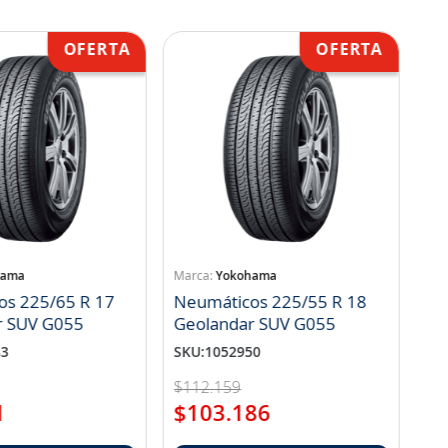
hama
Yokohama
os 225/65 R 17
Neumáticos 225/55 R 18
r SUV G055
Geolandar SUV G055
83
SKU
:
1052950
$
112
.
159
1
$
103
.
186