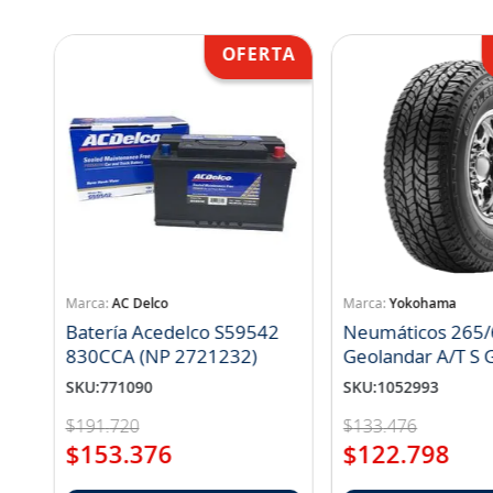
AC Delco
Yokohama
Batería Acedelco S59542
Neumáticos 265/
830CCA (NP 2721232)
Geo
SKU
:
771090
SKU
:
1052993
$
191
.
720
$
133
.
476
$
153
.
376
$
122
.
798