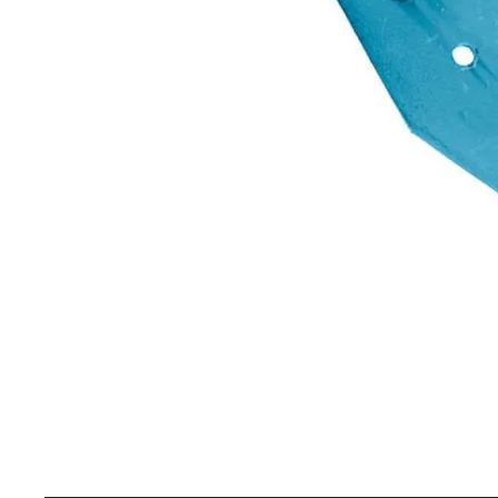
8
.
aceite
9
.
255
10
.
neumáticos 235