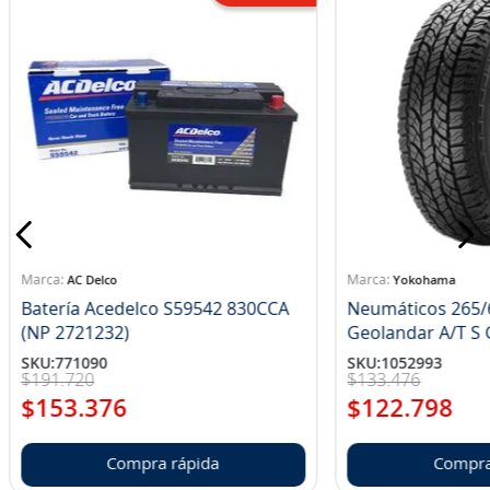
AC Delco
Yokohama
Batería Acedelco S59542 830CCA
Neumáticos 265/
(NP 2721232)
Ge
SKU
:
771090
SKU
:
1052993
$
191
.
720
$
133
.
476
$
153
.
376
$
122
.
798
Compra rápida
Compra