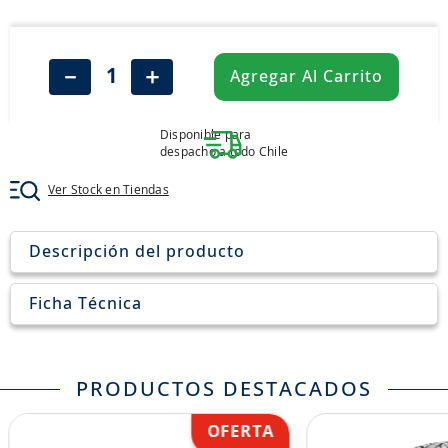
8
.
205
9
.
235
－
＋
Agregar Al Carrito
10
.
john deere
Disponible para
despacho a todo Chile
Ver Stock en Tiendas
Descripción del producto
Ficha Técnica
PRODUCTOS DESTACADOS