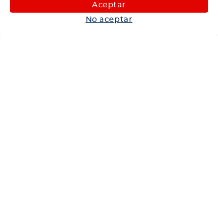
Maquinaria
Aceptar
Autos
No aceptar
Neumáticos
Shop
Corporativo
Ética corporativa
Trabaja con nosotros
Política Sistema Gestión Integrado
Hablemos
600 360 6200
Centro de Ayuda
Medios de Pago