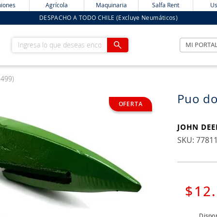
iones
Agrícola
Maquinaria
Salfa Rent
Us
DESPACHO A TODO CHILE (Excluye Neumáticos)
Ingresa lo que deseas encontrar
MI PORTA
1499)
Puo do
JOHN DEE
:
7781
$
12
.
Dispon