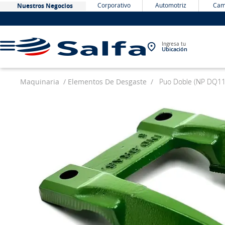
Corporativo
Automotriz
Cam
Nuestros Negocios
Ingresa tu
Ubicación
Maquinaria
Elementos De Desgaste
Puo Doble (NP DQ1
TÉRMINOS MÁS BUSCADOS
1
.
bateria
2
.
neumáticos
3
.
westlake
4
.
yokohama
5
.
chevrolet
6
.
jockey
7
.
235