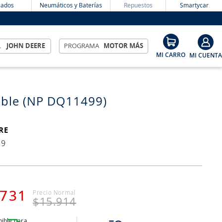
ados
Neumáticos y Baterías
Repuestos
Smartycar
L
JOHN DEERE
PROGRAMA
MOTOR MÁS
ble (NP DQ11499)
RE
19
731
$
15
.
914
ible para