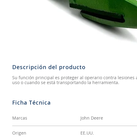
8
.
john deere
9
.
245
10
.
aceite
Descripción del producto
Su función principal es proteger al operario contra lesiones 
uso o cuando se está transportando la herramienta.
Marcas
John Deere
Origen
EE.UU.