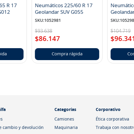
65 R 17
Neumáticos 225/60 R 17
Neumátic
landar A/T S G012
Geolandar SUV G055
Geolanda
SKU
:
1052981
SKU
:
10529
$
93
.
638
$
104
.
719
$
86
.
147
$
96
.
34
ida
Compra rápida
Co
lfa
Categorías
Corporativo
es
Camiones
Ética corporativa
de cambio y devolución
Maquinaria
Trabaja con nosotr