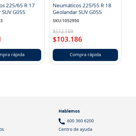
os 225/65 R 17
Neumáticos 225/55 R 18
r SUV G055
Geolandar SUV G055
83
SKU
:
1052950
$
112
.
159
1
$
103
.
186
mpra rápida
Compra rápida
Hablemos
600 360 6200
Centro de ayuda
os