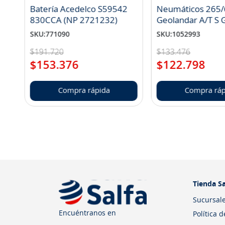
Batería Acedelco S59542
Neumáticos 265/
830CCA (NP 2721232)
Geo
SKU
:
771090
SKU
:
1052993
$
191
.
720
$
133
.
476
$
153
.
376
$
122
.
798
Compra rápida
Compra ráp
Tienda Sa
Sucursal
Encuéntranos en
Política 