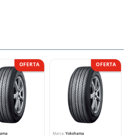
hama
Yokohama