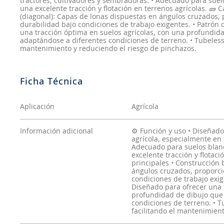
tractores, cultivadores y sembradoras. • Adecuado para su
una excelente tracción y flotación en terrenos agrícolas. 🧱 C
(diagonal): Capas de lonas dispuestas en ángulos cruzados,
durabilidad bajo condiciones de trabajo exigentes. • Patró
una tracción óptima en suelos agrícolas, con una profundid
adaptándose a diferentes condiciones de terreno. • Tubeless 
mantenimiento y reduciendo el riesgo de pinchazos.
Aplicación
Agrícola
Información adicional
⚙️ Función y uso • Diseñad
agrícola, especialmente en 
Adecuado para suelos blan
excelente tracción y flotaci
principales • Construcción 
ángulos cruzados, proporci
condiciones de trabajo exi
Diseñado para ofrecer una 
profundidad de dibujo que 
condiciones de terreno. • T
facilitando el mantenimient