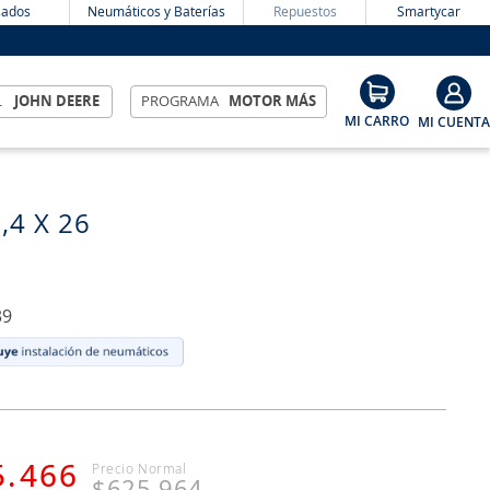
ados
Neumáticos y Baterías
Repuestos
Smartycar
L
JOHN DEERE
PROGRAMA
MOTOR MÁS
8,4 X 26
39
5
.
466