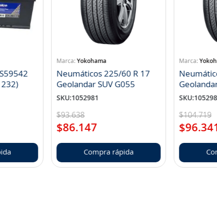
Yokohama
Yoko
 S59542
Neumáticos 225/60 R 17
Neumátic
1232)
Geolandar SUV G055
Geolanda
SKU
:
1052981
SKU
:
10529
$
93
.
638
$
104
.
719
$
86
.
147
$
96
.
34
ida
Compra rápida
Co