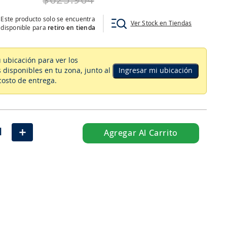
$
625
.
964
Este producto solo se encuentra
Ver Stock en Tiendas
disponible para
retiro en tienda
u ubicación para ver los
 disponibles en tu zona
, junto al
Ingresar mi ubicación
costo de entrega.
＋
Agregar Al Carrito