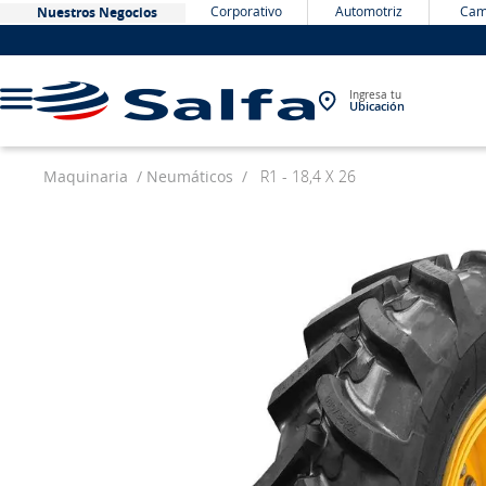
Corporativo
Automotriz
Cam
Nuestros Negocios
Ingresa tu
Ubicación
Maquinaria
Neumáticos
R1 - 18,4 X 26
TÉRMINOS MÁS BUSCADOS
1
.
bateria
2
.
neumáticos
3
.
westlake
4
.
yokohama
5
.
225
6
.
jockey
7
.
chevrolet