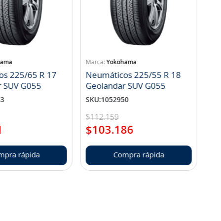
hama
Yokohama
os 225/65 R 17
Neumáticos 225/55 R 18
r SUV G055
Geolandar SUV G055
83
SKU
:
1052950
$
112
.
159
1
$
103
.
186
mpra rápida
Compra rápida