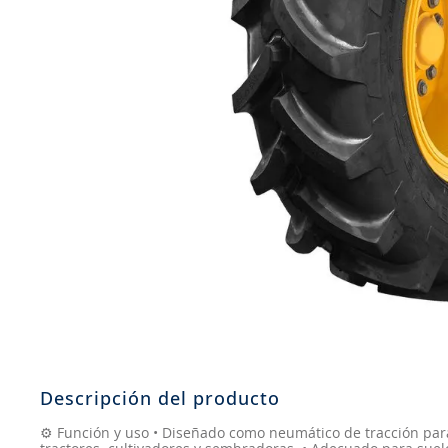
8
.
john deere
9
.
265
10
.
185
Descripción del producto
⚙️ Función y uso • Diseñado como neumático de tracción par