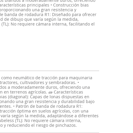
elos blandos a moderadamente duros, ofreciendo
aracterísticas principales • Construcción bias
 proporcionando una gran resistencia y
n de banda de rodadura R1: Diseñado para ofrecer
ad de dibujo que varía según la medida,
(TL): No requiere cámara interna, facilitando el
o como neumático de tracción para maquinaria
tractores, cultivadores y sembradoras. •
dos a moderadamente duros, ofreciendo una
ón en terrenos agrícolas. 🧱 Características
bias (diagonal): Capas de lonas dispuestas en
onando una gran resistencia y durabilidad bajo
gentes. • Patrón de banda de rodadura R1:
tracción óptima en suelos agrícolas, con una
varía según la medida, adaptándose a diferentes
ubeless (TL): No requiere cámara interna,
o y reduciendo el riesgo de pinchazos.