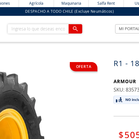
iones
Agrícola
Maquinaria
Salfa Rent
Us
DESPACHO A TODO CHILE (Excluye Neumáticos)
Ingresa lo que deseas encontrar
MI PORTA
R1 - 1
ARMOUR
:
8357
$
50