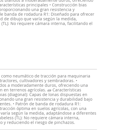
elos blandos a moderadamente duros, ofreciendo
aracterísticas principales • Construcción bias
 proporcionando una gran resistencia y
n de banda de rodadura R1: Diseñado para ofrecer
ad de dibujo que varía según la medida,
(TL): No requiere cámara interna, facilitando el
o como neumático de tracción para maquinaria
tractores, cultivadores y sembradoras. •
dos a moderadamente duros, ofreciendo una
ón en terrenos agrícolas. 🧱 Características
bias (diagonal): Capas de lonas dispuestas en
onando una gran resistencia y durabilidad bajo
gentes. • Patrón de banda de rodadura R1:
tracción óptima en suelos agrícolas, con una
varía según la medida, adaptándose a diferentes
ubeless (TL): No requiere cámara interna,
o y reduciendo el riesgo de pinchazos.