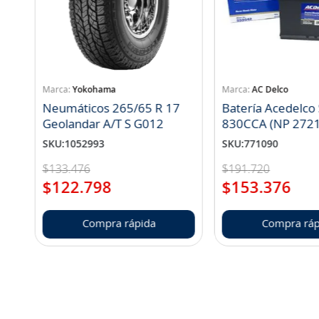
Yokohama
AC Delco
Neumáticos 265/65 R 17
Batería Acedelco
Geolandar A/T S G012
830CCA (NP 272
SKU
:
1052993
SKU
:
771090
$
133
.
476
$
191
.
720
$
122
.
798
$
153
.
376
Compra rápida
Compra ráp