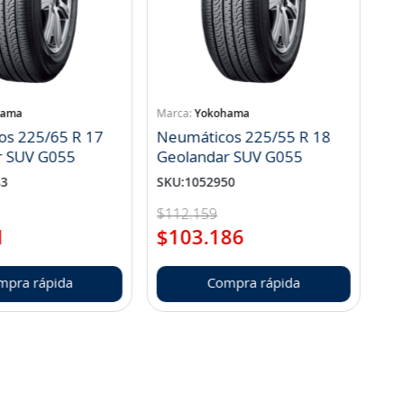
hama
Yokohama
os 225/65 R 17
Neumáticos 225/55 R 18
r SUV G055
Geolandar SUV G055
83
SKU
:
1052950
$
112
.
159
1
$
103
.
186
mpra rápida
Compra rápida