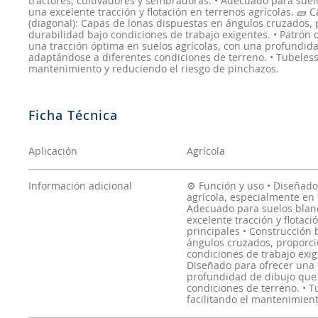
tractores, cultivadores y sembradoras. • Adecuado para su
una excelente tracción y flotación en terrenos agrícolas. 🧱 C
(diagonal): Capas de lonas dispuestas en ángulos cruzados,
durabilidad bajo condiciones de trabajo exigentes. • Patró
una tracción óptima en suelos agrícolas, con una profundid
adaptándose a diferentes condiciones de terreno. • Tubeless 
mantenimiento y reduciendo el riesgo de pinchazos.
Aplicación
Agrícola
Información adicional
⚙️ Función y uso • Diseñad
agrícola, especialmente en 
Adecuado para suelos blan
excelente tracción y flotaci
principales • Construcción 
ángulos cruzados, proporci
condiciones de trabajo exi
Diseñado para ofrecer una 
profundidad de dibujo que 
condiciones de terreno. • T
facilitando el mantenimient