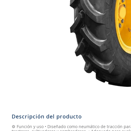
8
.
john deere
9
.
265
10
.
185
Descripción del producto
⚙️ Función y uso • Diseñado como neumático de tracción par