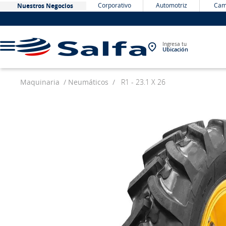
Corporativo
Automotriz
Cam
Nuestros Negocios
Ingresa tu
Ubicación
Maquinaria
Neumáticos
R1 - 23.1 X 26
TÉRMINOS MÁS BUSCADOS
1
.
bateria
2
.
neumáticos
3
.
westlake
4
.
yokohama
5
.
225
6
.
jockey
7
.
chevrolet