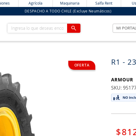
iones
Agrícola
Maquinaria
Salfa Rent
Us
DESPACHO A TODO CHILE (Excluye Neumáticos)
Ingresa lo que deseas encontrar
MI PORTA
R1 - 2
ARMOUR
:
9517
$
81