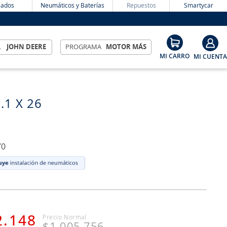
ados
Neumáticos y Baterías
Repuestos
Smartycar
L
JOHN DEERE
PROGRAMA
MOTOR MÁS
3.1 X 26
70
2
.
148