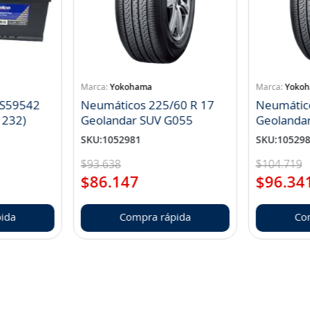
Yokohama
Yoko
 S59542
Neumáticos 225/60 R 17
Neumátic
1232)
Geolandar SUV G055
Geolanda
SKU
:
1052981
SKU
:
10529
$
93
.
638
$
104
.
719
$
86
.
147
$
96
.
34
ida
Compra rápida
Co