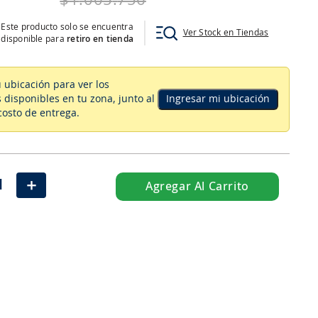
$
1
.
005
.
756
Este producto solo se encuentra
Ver Stock en Tiendas
disponible para
retiro en tienda
u ubicación para ver los
 disponibles en tu zona
, junto al
Ingresar mi ubicación
costo de entrega.
＋
Agregar Al Carrito