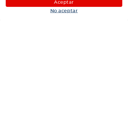
Aceptar
Autos
No aceptar
Neumáticos
Shop
Corporativo
Ética corporativa
Trabaja con nosotros
Política Sistema Gestión Integrado
Hablemos
600 360 6200
Centro de Ayuda
Medios de Pago