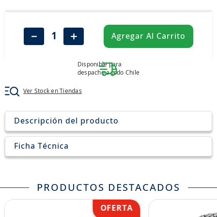
8
.
john deere
9
.
aceite
－
＋
Agregar Al Carrito
10
.
jockey john deere
Disponible para
despacho a todo Chile
Ver Stock en Tiendas
Descripción del producto
Ficha Técnica
PRODUCTOS DESTACADOS