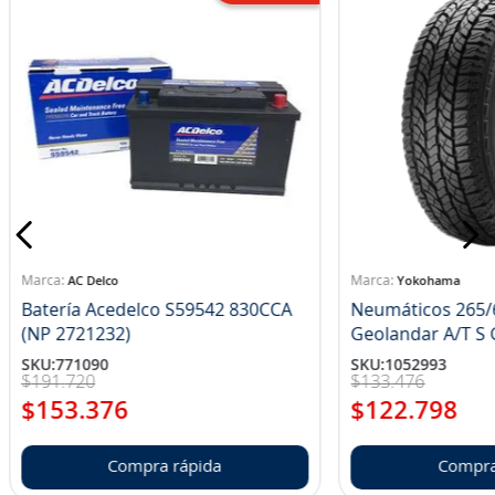
AC Delco
Yokohama
Batería Acedelco S59542 830CCA
Neumáticos 265/
(NP 2721232)
Ge
SKU
:
771090
SKU
:
1052993
$
191
.
720
$
133
.
476
$
153
.
376
$
122
.
798
Compra rápida
Compra