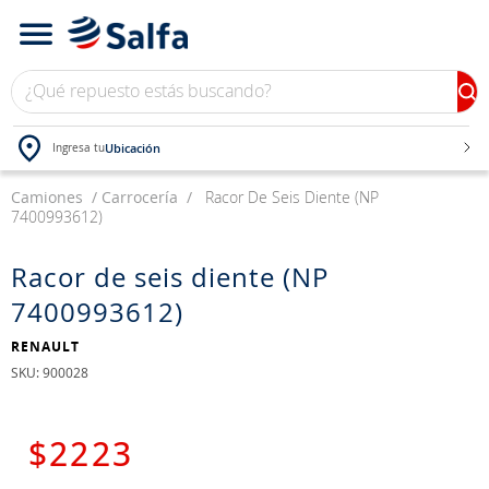
¿Qué repuesto estás buscando?
Ubicación
Ingresa tu
Camiones
TÉRMINOS MÁS BUSCADOS
Carrocería
Racor De Seis Diente (NP
7400993612)
1
.
bateria
2
.
neumáticos
Racor de seis diente (NP
7400993612)
3
.
westlake
4
.
yokohama
RENAULT
:
900028
5
.
jockey
6
.
215
$
2223
7
.
chevrolet