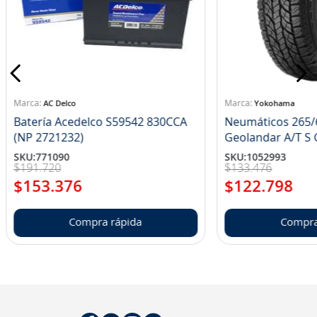
8
.
john deere
9
.
aceite
10
.
jockey john deere
AC Delco
Yokohama
Batería Acedelco S59542 830CCA
Neumáticos 265/
(NP 2721232)
Ge
SKU
:
771090
SKU
:
1052993
$
191
.
720
$
133
.
476
$
153
.
376
$
122
.
798
Compra rápida
Compra