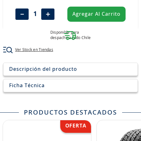
8
.
john deere
－
＋
Agregar Al Carrito
9
.
245
10
.
aceite
Disponible para
despacho a todo Chile
Ver Stock en Tiendas
Descripción del producto
Ficha Técnica
PRODUCTOS DESTACADOS