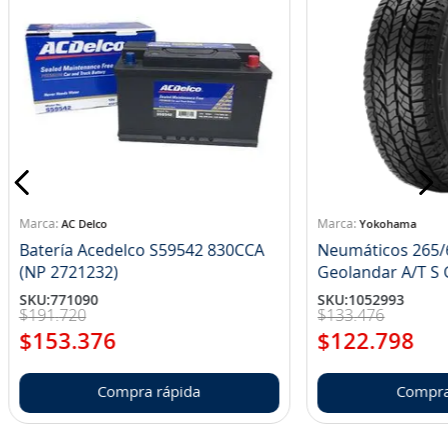
AC Delco
Yokohama
Batería Acedelco S59542 830CCA
Neumáticos 265/
(NP 2721232)
Ge
SKU
:
771090
SKU
:
1052993
$
191
.
720
$
133
.
476
$
153
.
376
$
122
.
798
Compra rápida
Compra