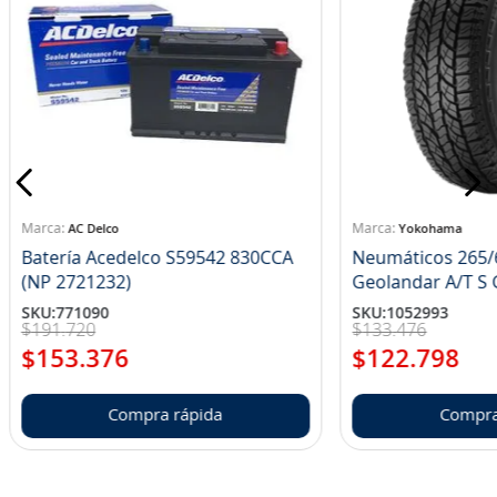
AC Delco
Yokohama
Batería Acedelco S59542 830CCA
Neumáticos 265/
(NP 2721232)
Ge
SKU
:
771090
SKU
:
1052993
$
191
.
720
$
133
.
476
$
153
.
376
$
122
.
798
Compra rápida
Compra