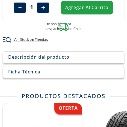
8
.
205
－
＋
Agregar Al Carrito
9
.
235
10
.
john deere
Disponible para
despacho a todo Chile
Ver Stock en Tiendas
Descripción del producto
Ficha Técnica
PRODUCTOS DESTACADOS