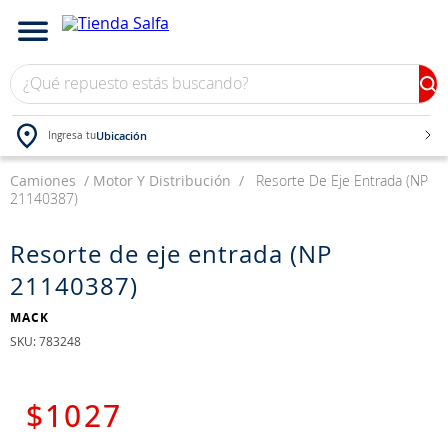
¿Qué repuesto estás buscando?
Ubicación
Ingresa tu
Camiones
TÉRMINOS MÁS BUSCADOS
Motor Y Distribución
Resorte De Eje Entrada (NP
21140387)
1
.
bateria
2
.
neumáticos
Resorte de eje entrada (NP
21140387)
3
.
westlake
4
.
yokohama
MACK
:
783248
5
.
chevrolet
6
.
jockey
$
1027
7
.
235