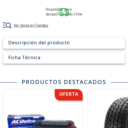
8
.
john deere
Disponible para
9
.
245
despacho a todo Chile
10
.
aceite
Ver Stock en Tiendas
Descripción del producto
Ficha Técnica
PRODUCTOS DESTACADOS