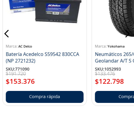
AC Delco
Yokohama
Batería Acedelco S59542 830CCA
Neumáticos 265/
(NP 2721232)
Ge
SKU
:
771090
SKU
:
1052993
$
191
.
720
$
133
.
476
$
153
.
376
$
122
.
798
Compra rápida
Compra