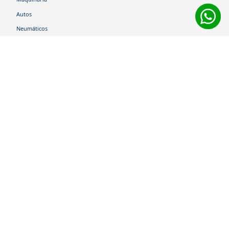
Autos
Neumáticos
Shop
Corporativo
Ética corporativa
Trabaja con nosotros
Política Sistema Gestión Integrado
Hablemos
600 360 6200
Centro de Ayuda
Medios de Pago