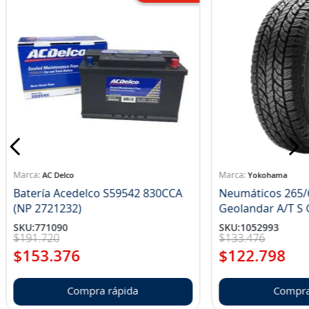
AC Delco
Yokohama
Batería Acedelco S59542 830CCA
Neumáticos 265/
(NP 2721232)
Ge
SKU
:
771090
SKU
:
1052993
$
191
.
720
$
133
.
476
$
153
.
376
$
122
.
798
Compra rápida
Compra