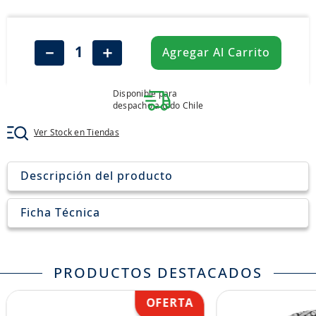
8
.
265
9
.
john deere
－
＋
Agregar Al Carrito
10
.
185
Disponible para
despacho a todo Chile
Ver Stock en Tiendas
Descripción del producto
Ficha Técnica
PRODUCTOS DESTACADOS