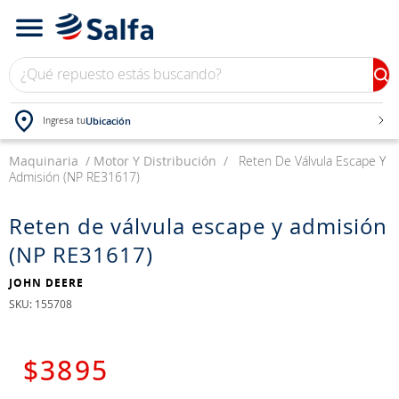
¿Qué repuesto estás buscando?
Ubicación
Ingresa tu
Maquinaria
TÉRMINOS MÁS BUSCADOS
Motor Y Distribución
Reten De Válvula Escape Y
Admisión (NP RE31617)
1
.
bateria
2
.
neumáticos
Reten de válvula escape y admisión
(NP RE31617)
3
.
westlake
4
.
yokohama
JOHN DEERE
:
155708
5
.
chevrolet
6
.
jockey
$
3895
7
.
235