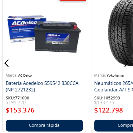
AC Delco
Yokohama
Batería Acedelco S59542 830CCA
Neumáticos 265/
(NP 2721232)
Ge
SKU
:
771090
SKU
:
1052993
$
191
.
720
$
133
.
476
$
153
.
376
$
122
.
798
Compra rápida
Compra