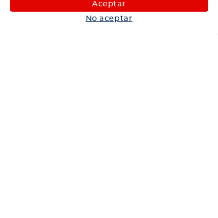
Aceptar
Autos
No aceptar
Neumáticos
Shop
Corporativo
Ética corporativa
Trabaja con nosotros
Política Sistema Gestión Integrado
Hablemos
600 360 6200
Centro de Ayuda
Medios de Pago