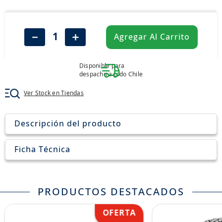
8
.
john deere
9
.
245
－
＋
Agregar Al Carrito
10
.
aceite
Disponible para
despacho a todo Chile
Ver Stock en Tiendas
Descripción del producto
Ficha Técnica
PRODUCTOS DESTACADOS