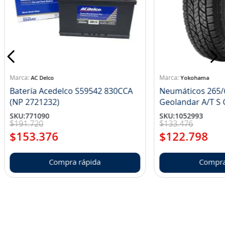
AC Delco
Yokohama
Batería Acedelco S59542 830CCA
Neumáticos 265/
(NP 2721232)
Ge
SKU
:
771090
SKU
:
1052993
$
191
.
720
$
133
.
476
$
153
.
376
$
122
.
798
Compra rápida
Compra