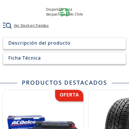
8
.
john deere
Disponible para
9
.
aceite
despacho a todo Chile
10
.
jockey john deere
Ver Stock en Tiendas
Descripción del producto
Ficha Técnica
PRODUCTOS DESTACADOS