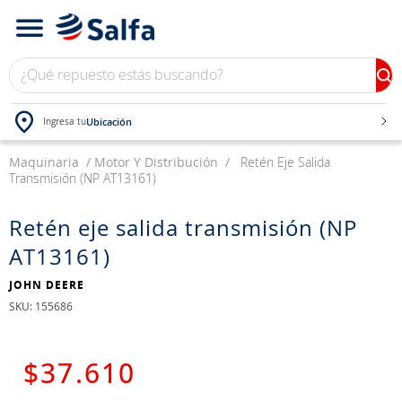
¿Qué repuesto estás buscando?
Ubicación
Ingresa tu
Maquinaria
TÉRMINOS MÁS BUSCADOS
Motor Y Distribución
Retén Eje Salida
Transmisión (NP AT13161)
1
.
bateria
2
.
neumáticos
Retén eje salida transmisión (NP
AT13161)
3
.
westlake
4
.
yokohama
JOHN DEERE
:
155686
5
.
jockey
6
.
215
$
37
.
610
7
.
chevrolet