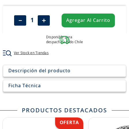
7
.
john deere
8
.
aceite
－
＋
Agregar Al Carrito
9
.
255
10
.
neumáticos 235
Disponible para
despacho a todo Chile
Ver Stock en Tiendas
Descripción del producto
Ficha Técnica
PRODUCTOS DESTACADOS