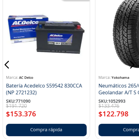
AC Delco
Yokohama
Batería Acedelco S59542 830CCA
Neumáticos 265/
(NP 2721232)
Ge
SKU
:
771090
SKU
:
1052993
$
191
.
720
$
133
.
476
$
153
.
376
$
122
.
798
Compra rápida
Compra