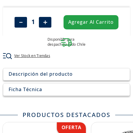
8
.
john deere
9
.
aceite
－
＋
Agregar Al Carrito
10
.
jockey john deere
Disponible para
despacho a todo Chile
Ver Stock en Tiendas
Descripción del producto
Ficha Técnica
PRODUCTOS DESTACADOS