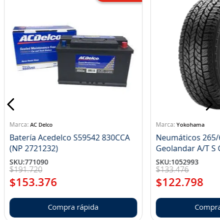
AC Delco
Yokohama
Batería Acedelco S59542 830CCA
Neumáticos 265/
(NP 2721232)
Ge
SKU
:
771090
SKU
:
1052993
$
191
.
720
$
133
.
476
$
153
.
376
$
122
.
798
Compra rápida
Compra