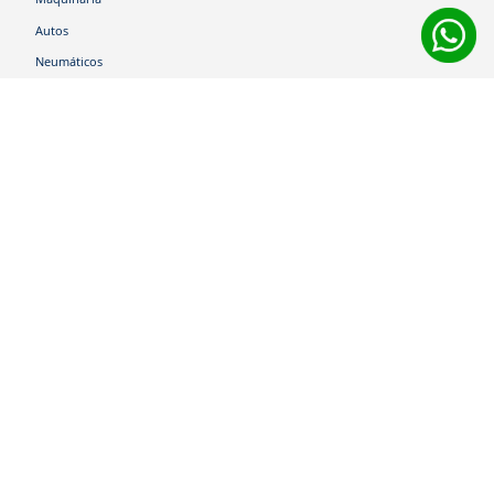
Autos
Neumáticos
Shop
Corporativo
Ética corporativa
Trabaja con nosotros
Política Sistema Gestión Integrado
Hablemos
600 360 6200
Centro de Ayuda
Medios de Pago