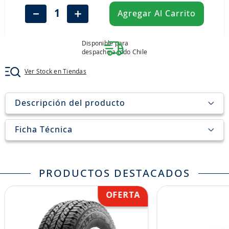
8
.
john deere
－
＋
Agregar Al Carrito
9
.
265
10
.
185
Disponible para
despacho a todo Chile
Ver Stock en Tiendas
Descripción del producto
Ficha Técnica
PRODUCTOS DESTACADOS