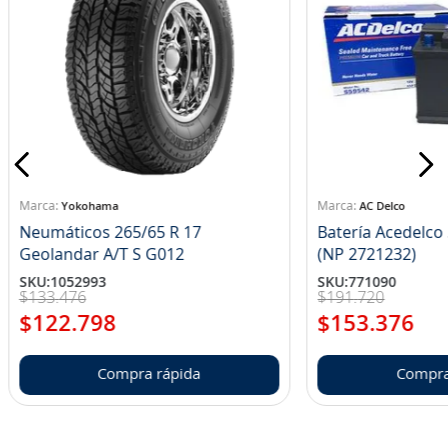
Yokohama
AC Delco
Neumáticos 265/65 R 17
Batería Acedelc
Geolandar A/T S G012
(NP 2721232)
SKU
:
1052993
SKU
:
771090
$
133
.
476
$
191
.
720
$
122
.
798
$
153
.
376
Compra rápida
Compra