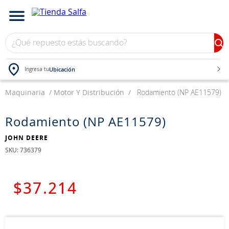
¿Qué repuesto estás buscando?
Ubicación
Ingresa tu
Maquinaria
TÉRMINOS MÁS BUSCADOS
Motor Y Distribución
Rodamiento (NP AE11579)
1
.
bateria
Rodamiento (NP AE11579)
2
.
neumáticos
JOHN DEERE
3
.
westlake
:
736379
4
.
yokohama
5
.
chevrolet
$
37
.
214
6
.
jockey
7
.
john deere