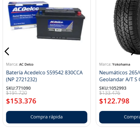
AC Delco
Yokohama
Batería Acedelco S59542 830CCA
Neumáticos 265/
(NP 2721232)
Ge
SKU
:
771090
SKU
:
1052993
$
191
.
720
$
133
.
476
$
153
.
376
$
122
.
798
Compra rápida
Compra