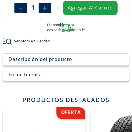
8
.
aceite
－
＋
Agregar Al Carrito
9
.
255
10
.
neumáticos 235
Disponible para
despacho a todo Chile
Ver Stock en Tiendas
Descripción del producto
Ficha Técnica
PRODUCTOS DESTACADOS