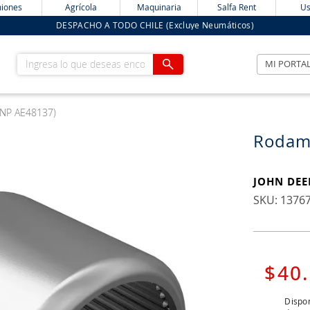
iones
Agrícola
Maquinaria
Salfa Rent
Us
DESPACHO A TODO CHILE (Excluye Neumáticos)
Ingresa lo que deseas encontrar
MI PORTA
(NP AE48137)
Rodami
JOHN DEE
:
1376
$
40
.
Dispon