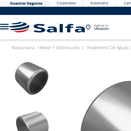
Corporativo
Automotriz
Cam
Nuestros Negocios
Ingresa tu
Ubicación
Maquinaria
Motor Y Distribución
Rodamiento De Agujas 
TÉRMINOS MÁS BUSCADOS
1
.
bateria
2
.
neumáticos
3
.
westlake
4
.
yokohama
5
.
225
6
.
jockey
7
.
chevrolet