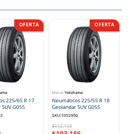
hama
Yokohama
os 225/65 R 17
Neumáticos 225/55 R 18
r SUV G055
Geolandar SUV G055
83
SKU
:
1052950
$
112
.
159
1
$
103
.
186