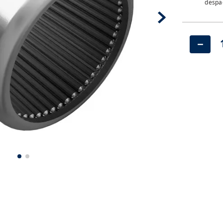
despac
－