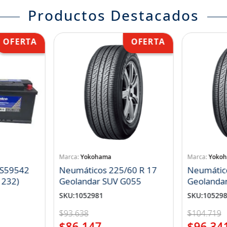
Productos Destacados
Yokohama
Yoko
 S59542
Neumáticos 225/60 R 17
Neumátic
1232)
Geolandar SUV G055
Geolanda
SKU
:
1052981
SKU
:
10529
$
93
.
638
$
104
.
719
$
86
.
147
$
96
.
34