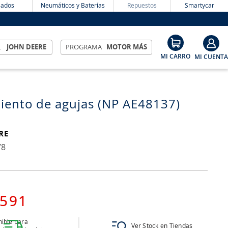
ados
Neumáticos y Baterías
Repuestos
Smartycar
L
JOHN DEERE
PROGRAMA
MOTOR MÁS
ento de agujas (NP AE48137)
RE
78
591
ible para
Ver Stock en Tiendas