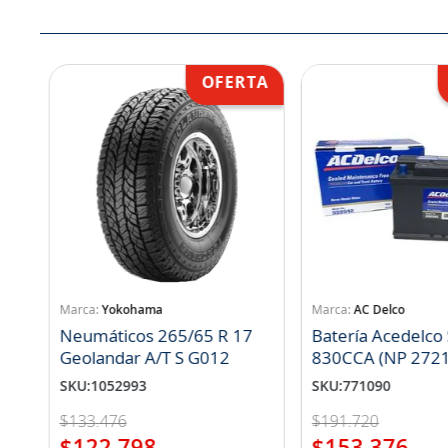
Yokohama
AC Delco
Neumáticos 265/65 R 17
Batería Acedelco
Geolandar A/T S G012
830CCA (NP 272
SKU
:
1052993
SKU
:
771090
$
133
.
476
$
191
.
720
$
122
.
798
$
153
.
376