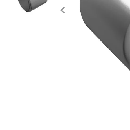
8
.
john deere
9
.
265
10
.
185