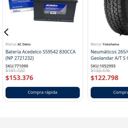
AC Delco
Yokohama
Batería Acedelco S59542 830CCA
Neumáticos 265/
(NP 2721232)
Ge
SKU
:
771090
SKU
:
1052993
$
191
.
720
$
133
.
476
$
153
.
376
$
122
.
798
Compra rápida
Compra