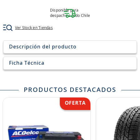
8
.
john deere
Disponible para
9
.
aceite
despacho a todo Chile
10
.
jockey john deere
Ver Stock en Tiendas
Descripción del producto
Ficha Técnica
PRODUCTOS DESTACADOS