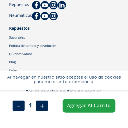
Repuestos
Neumáticos
Repuestos
Sucursales
Política de cambio y devolución
Quiénes Somos
Blog
Cyber
Al navegar en nuestro sitio aceptas el uso de cookies
para mejorar tu experiencia.
Categorías
Revisa nuestra política de cookies.
Camiones
Maquinaria
Aceptar
－
＋
Agregar Al Carrito
Autos
No aceptar
Neumáticos
Shop