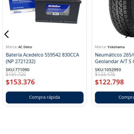
AC Delco
Yokohama
Batería Acedelco S59542 830CCA
Neumáticos 265/
(NP 2721232)
Ge
SKU
:
771090
SKU
:
1052993
$
191
.
720
$
133
.
476
$
153
.
376
$
122
.
798
Compra rápida
Compra