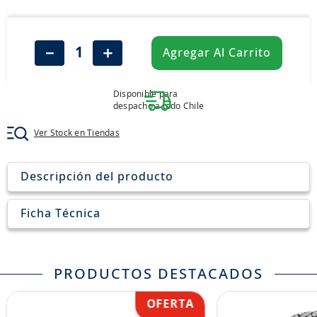
8
.
205
9
.
235
－
＋
Agregar Al Carrito
10
.
john deere
Disponible para
despacho a todo Chile
Ver Stock en Tiendas
Descripción del producto
Ficha Técnica
PRODUCTOS DESTACADOS