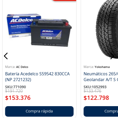
AC Delco
Yokohama
Batería Acedelco S59542 830CCA
Neumáticos 265/
(NP 2721232)
Ge
SKU
:
771090
SKU
:
1052993
$
191
.
720
$
133
.
476
$
153
.
376
$
122
.
798
Compra rápida
Compra