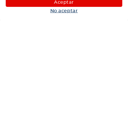
Aceptar
Autos
No aceptar
Neumáticos
Shop
Corporativo
Ética corporativa
Trabaja con nosotros
Política Sistema Gestión Integrado
Hablemos
600 360 6200
Centro de Ayuda
Medios de Pago