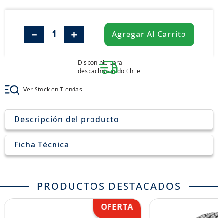
7
.
chevrolet
8
.
john deere
－
＋
Agregar Al Carrito
9
.
aceite
10
.
jockey john deere
Disponible para
despacho a todo Chile
Ver Stock en Tiendas
Descripción del producto
Ficha Técnica
PRODUCTOS DESTACADOS