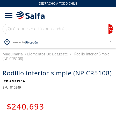
DESPACHO A TODO CHILE
¿Qué repuesto estás buscando?
Ubicación
Ingresa tu
Maquinaria
TÉRMINOS MÁS BUSCADOS
Elementos De Desgaste
Rodillo Inferior Simple
(NP CR5108)
1
.
bateria
2
.
neumáticos
Rodillo inferior simple (NP CR5108)
3
.
westlake
ITR AMERICA
:
810249
4
.
yokohama
5
.
jockey
$
240
.
693
6
.
215