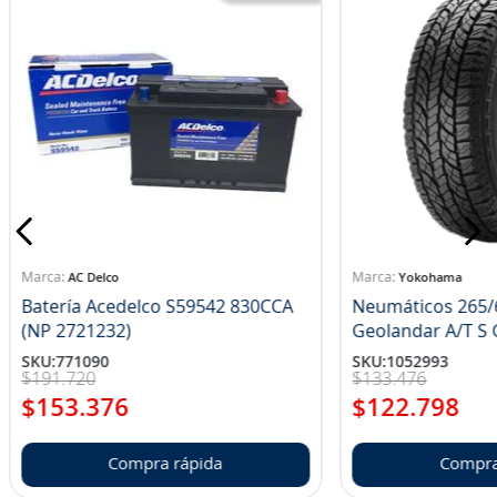
AC Delco
Yokohama
Batería Acedelco S59542 830CCA
Neumáticos 265/
(NP 2721232)
Ge
SKU
:
771090
SKU
:
1052993
$
191
.
720
$
133
.
476
$
153
.
376
$
122
.
798
Compra rápida
Compra