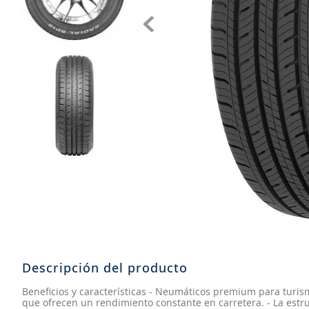
8
.
205
9
.
235
10
.
john deere
Descripción del producto
Beneficios y características - Neumáticos premium para turism
que ofrecen un rendimiento constante en carretera. - La est