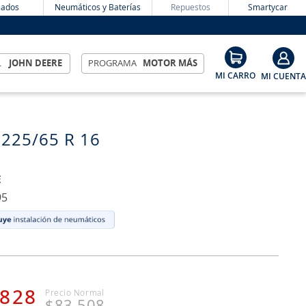
ados
Neumáticos y Baterías
Repuestos
Smartycar
L
JOHN DEERE
PROGRAMA
MOTOR MÁS
 225/65 R 16
E
95
828