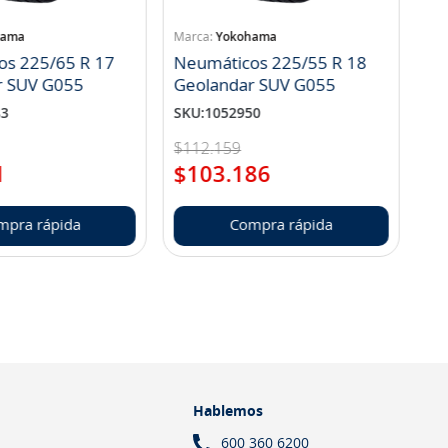
hama
Yokohama
os 225/65 R 17
Neumáticos 225/55 R 18
r SUV G055
Geolandar SUV G055
83
SKU
:
1052950
$
112
.
159
1
$
103
.
186
mpra rápida
Compra rápida
Hablemos
600 360 6200