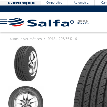
Corporativo
Automotriz
Cam
Nuestros Negocios
Ingresa tu
Ubicación
Autos
Neumáticos
RP18 - 225/65 R 16
TÉRMINOS MÁS BUSCADOS
1
.
bateria
2
.
neumáticos
3
.
westlake
4
.
yokohama
5
.
225
6
.
chevrolet
7
.
jockey