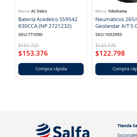
AC Delco
Yokohama
Batería Acedelco S59542
Neumáticos 265/
830CCA (NP 2721232)
Geo
SKU
:
771090
SKU
:
1052993
$
191
.
720
$
133
.
476
$
153
.
376
$
122
.
798
Compra rápida
Compra ráp
Tienda Sa
Sucursal