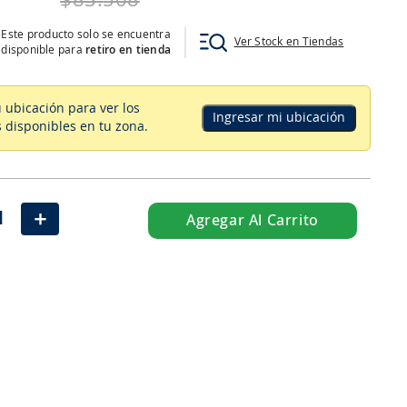
$
83
.
508
Este producto solo se encuentra
Ver Stock en Tiendas
disponible para
retiro en tienda
u ubicación para ver los
Ingresar mi ubicación
 disponibles en tu zona
.
＋
Agregar Al Carrito