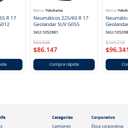
Yokohama
Yoko
65 R 17
Neumáticos 225/60 R 17
Neumátic
landar A/T S G012
Geolandar SUV G055
Geolanda
SKU
:
1052981
SKU
:
10529
$
93
.
638
$
104
.
719
$
86
.
147
$
96
.
34
ida
Compra rápida
Co
lfa
Categorías
Corporativo
es
Camiones
Ética corporativa