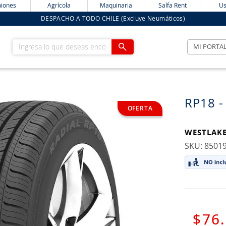
iones
Agrícola
Maquinaria
Salfa Rent
Us
DESPACHO A TODO CHILE (Excluye Neumáticos)
Ingresa lo que deseas encontrar
MI PORTA
RP18 -
WESTLAK
:
8501
$
76
.