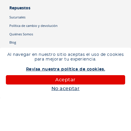
Repuestos
Sucursales
Política de cambio y devolución
Quiénes Somos
Blog
Cyber
Al navegar en nuestro sitio aceptas el uso de cookies
Ingresa tu ubicación para ver los productos disponibles en tu zona
.
para mejorar tu experiencia.
Descartar
Ingresar mi ubicación
Categorías
Revisa nuestra política de cookies.
Camiones
Aceptar
Maquinaria
No aceptar
Autos
Neumáticos
Shop
Corporativo
Ética corporativa