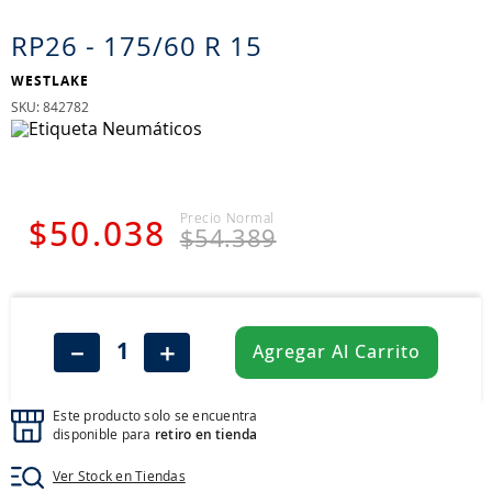
8
.
john deere
RP26 - 175/60 R 15
9
.
265
WESTLAKE
10
.
185
:
842782
$
50
.
038
$
54
.
389
－
＋
Agregar Al Carrito
Este producto solo se encuentra
disponible para
retiro en tienda
Ver Stock en Tiendas