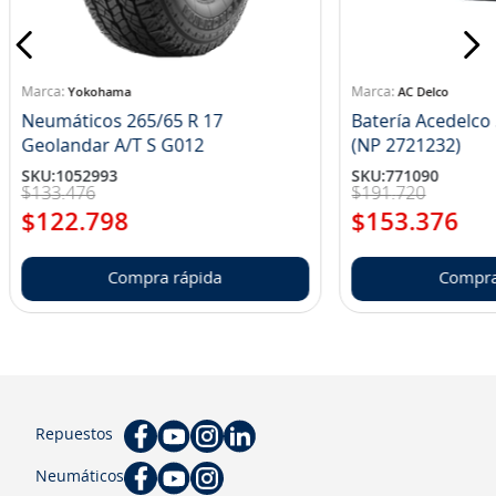
Yokohama
AC Delco
Neumáticos 265/65 R 17
Batería Acedelc
Geolandar A/T S G012
(NP 2721232)
SKU
:
1052993
SKU
:
771090
$
133
.
476
$
191
.
720
$
122
.
798
$
153
.
376
Compra rápida
Compra
Repuestos
Neumáticos