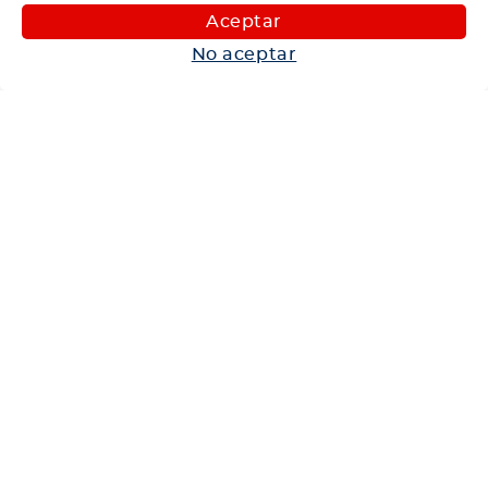
Aceptar
Maquinaria
No aceptar
Autos
Neumáticos
Shop
Corporativo
Ética corporativa
Trabaja con nosotros
Política Sistema Gestión Integrado
Hablemos
600 360 6200
Centro de Ayuda
Medios de Pago