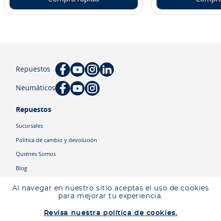
Repuestos
Neumáticos
Repuestos
Sucursales
Política de cambio y devolución
Quiénes Somos
Blog
Cyber
Al navegar en nuestro sitio aceptas el uso de cookies
Ingresa tu ubicación para ver los productos disponibles en tu zona
.
para mejorar tu experiencia.
Descartar
Ingresar mi ubicación
Categorías
Revisa nuestra política de cookies.
Camiones