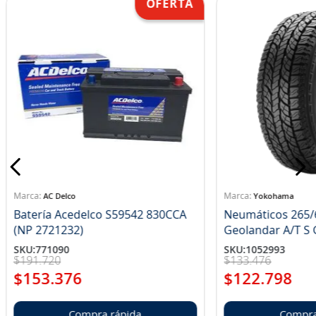
AC Delco
Yokohama
Batería Acedelco S59542 830CCA
Neumáticos 265/
(NP 2721232)
Ge
SKU
:
771090
SKU
:
1052993
$
191
.
720
$
133
.
476
$
153
.
376
$
122
.
798
Compra rápida
Compra