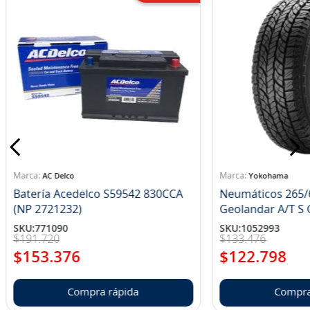
AC Delco
Yokohama
Batería Acedelco S59542 830CCA
Neumáticos 265/
(NP 2721232)
Ge
SKU
:
771090
SKU
:
1052993
$
191
.
720
$
133
.
476
$
153
.
376
$
122
.
798
Compra rápida
Compra