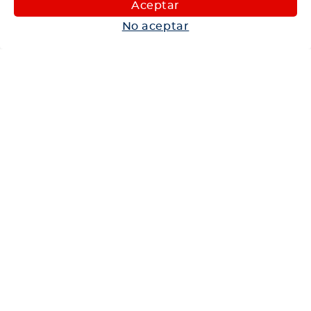
Aceptar
Autos
No aceptar
Neumáticos
Shop
Corporativo
Ética corporativa
Trabaja con nosotros
Política Sistema Gestión Integrado
Hablemos
600 360 6200
Centro de Ayuda
Medios de Pago