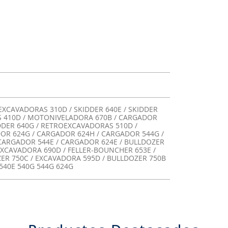
XCAVADORAS 310D / SKIDDER 640E / SKIDDER
S 410D / MOTONIVELADORA 670B / CARGADOR
IDDER 640G / RETROEXCAVADORAS 510D /
OR 624G / CARGADOR 624H / CARGADOR 544G /
CARGADOR 544E / CARGADOR 624E / BULLDOZER
EXCAVADORA 690D / FELLER-BOUNCHER 653E /
ER 750C / EXCAVADORA 595D / BULLDOZER 750B
540E 540G 544G 624G