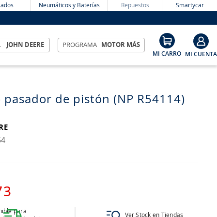
ados
Neumáticos y Baterías
Repuestos
Smartycar
L
JOHN DEERE
PROGRAMA
MOTOR MÁS
 pasador de pistón (NP R54114)
RE
54
73
ible para
Ver Stock en Tiendas