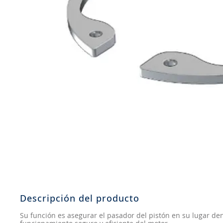
8
.
aceite
9
.
255
10
.
neumáticos 235
Descripción del producto
Su función es asegurar el pasador del pistón en su lugar den