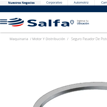
Corporativo
Automotriz
Cam
Nuestros Negocios
Ingresa tu
Ubicación
Maquinaria
Motor Y Distribución
Seguro Pasador De Pis
TÉRMINOS MÁS BUSCADOS
1
.
bateria
2
.
neumáticos
3
.
westlake
4
.
yokohama
5
.
chevrolet
6
.
jockey
7
.
john deere