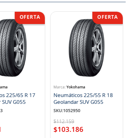
hama
Yokohama
os 225/65 R 17
Neumáticos 225/55 R 18
r SUV G055
Geolandar SUV G055
83
SKU
:
1052950
$
112
.
159
1
$
103
.
186