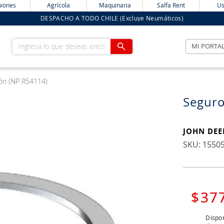
iones
Agrícola
Maquinaria
Salfa Rent
Us
DESPACHO A TODO CHILE (Excluye Neumáticos)
Ingresa lo que deseas encontrar
MI PORTA
tón (NP R54114)
Seguro
JOHN DEE
:
1550
$
37
Dispon