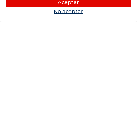
Aceptar
Autos
No aceptar
Neumáticos
Shop
Corporativo
Ética corporativa
Trabaja con nosotros
Política Sistema Gestión Integrado
Hablemos
600 360 6200
Centro de Ayuda
Medios de Pago