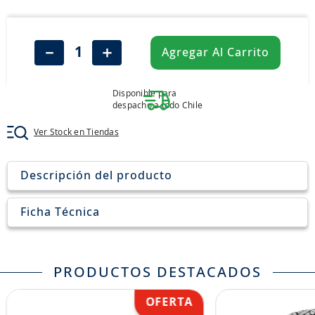
8
.
aceite
9
.
255
－
＋
Agregar Al Carrito
10
.
neumáticos 235
Disponible para
despacho a todo Chile
Ver Stock en Tiendas
Descripción del producto
Ficha Técnica
PRODUCTOS DESTACADOS