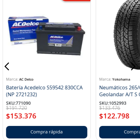
AC Delco
Yokohama
Batería Acedelco S59542 830CCA
Neumáticos 265/
(NP 2721232)
Ge
SKU
:
771090
SKU
:
1052993
$
191
.
720
$
133
.
476
$
153
.
376
$
122
.
798
Compra rápida
Compra