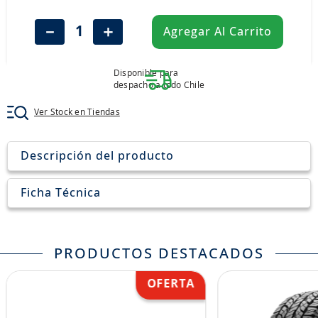
8
.
205
－
＋
Agregar Al Carrito
9
.
235
10
.
john deere
Disponible para
despacho a todo Chile
Ver Stock en Tiendas
Descripción del producto
Ficha Técnica
PRODUCTOS DESTACADOS