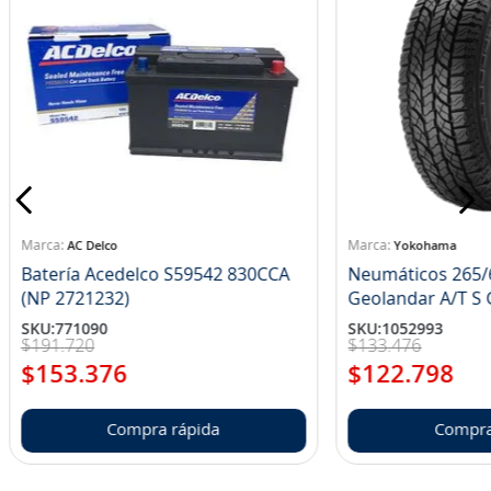
AC Delco
Yokohama
Batería Acedelco S59542 830CCA
Neumáticos 265/
(NP 2721232)
Ge
SKU
:
771090
SKU
:
1052993
$
191
.
720
$
133
.
476
$
153
.
376
$
122
.
798
Compra rápida
Compra