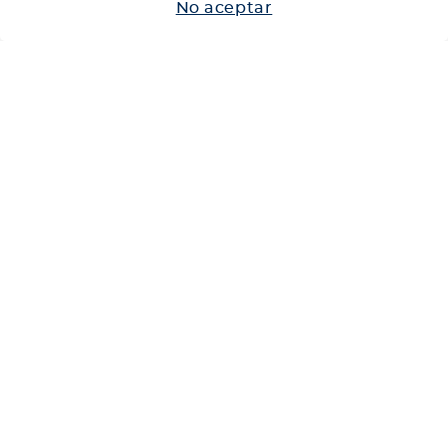
No aceptar
Neumáticos
Shop
Corporativo
Ética corporativa
Trabaja con nosotros
Política Sistema Gestión Integrado
Hablemos
600 360 6200
Centro de Ayuda
Medios de Pago