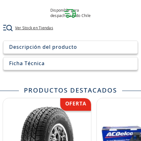
8
.
john deere
Disponible para
9
.
265
despacho a todo Chile
10
.
185
Ver Stock en Tiendas
Descripción del producto
Ficha Técnica
PRODUCTOS DESTACADOS