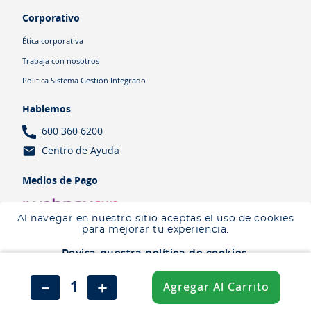
Corporativo
Ética corporativa
Trabaja con nosotros
Política Sistema Gestión Integrado
Hablemos
600 360 6200
Centro de Ayuda
Medios de Pago
Al navegar en nuestro sitio aceptas el uso de cookies
para mejorar tu experiencia.
Revisa nuestra política de cookies.
Términos y Condiciones
Política de cookies
Política de privacidad
Aceptar
－
＋
Agregar Al Carrito
Salfa 2026 | Todos los derechos reservados
No aceptar