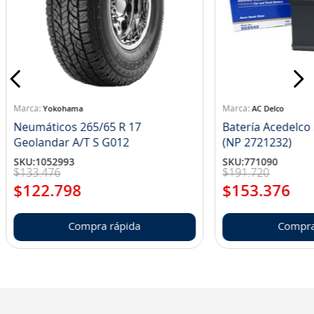
Yokohama
AC Delco
Neumáticos 265/65 R 17
Batería Acedelc
Geolandar A/T S G012
(NP 2721232)
SKU
:
1052993
SKU
:
771090
$
133
.
476
$
191
.
720
$
122
.
798
$
153
.
376
Compra rápida
Compra