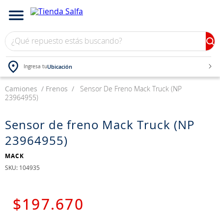
¿Qué repuesto estás buscando?
Ubicación
Ingresa tu
Camiones
TÉRMINOS MÁS BUSCADOS
Frenos
Sensor De Freno Mack Truck (NP
23964955)
1
.
bateria
2
.
neumáticos
Sensor de freno Mack Truck (NP
23964955)
3
.
westlake
4
.
yokohama
MACK
:
104935
5
.
225
6
.
jockey
$
197
.
670
7
.
chevrolet