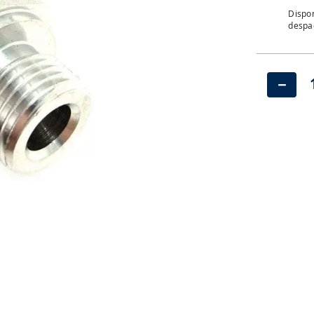
Dispon
despac
－