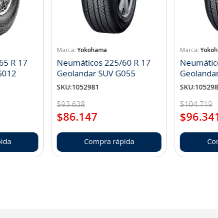
Yokohama
Yoko
65 R 17
Neumáticos 225/60 R 17
Neumátic
landar A/T S G012
Geolandar SUV G055
Geolanda
SKU
:
1052981
SKU
:
10529
$
93
.
638
$
104
.
719
$
86
.
147
$
96
.
34
ida
Compra rápida
Co