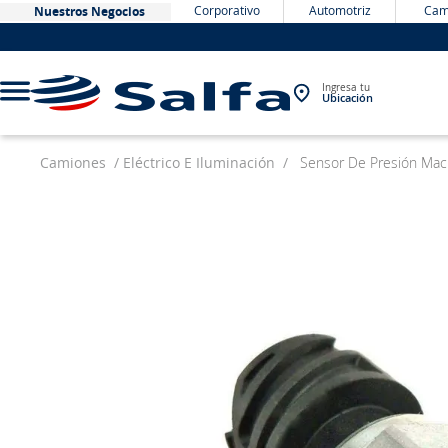
Corporativo
Automotriz
Cam
Nuestros Negocios
Ingresa tu
Ubicación
Camiones
Eléctrico E Iluminación
Sensor De Presión Mac
TÉRMINOS MÁS BUSCADOS
1
.
bateria
2
.
neumáticos
3
.
westlake
4
.
yokohama
5
.
chevrolet
6
.
jockey
7
.
john deere