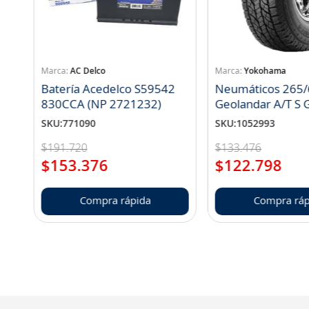
AC Delco
Yokohama
Batería Acedelco S59542
Neumáticos 265/
830CCA (NP 2721232)
Geo
SKU
:
771090
SKU
:
1052993
$
191
.
720
$
133
.
476
$
153
.
376
$
122
.
798
Compra rápida
Compra ráp