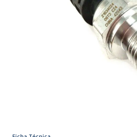
8
.
aceite
9
.
255
10
.
neumáticos 235