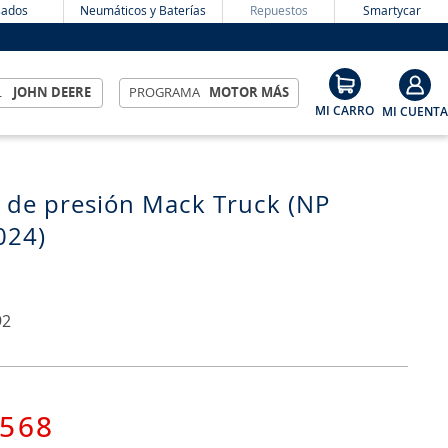
ados
Neumáticos y Baterías
Repuestos
Smartycar
L
JOHN DEERE
PROGRAMA
MOTOR MÁS
 de presión Mack Truck (NP
024)
92
568