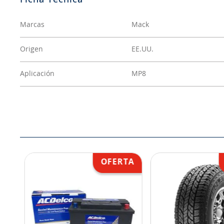
Marcas
Mack
Origen
EE.UU.
Aplicación
MP8