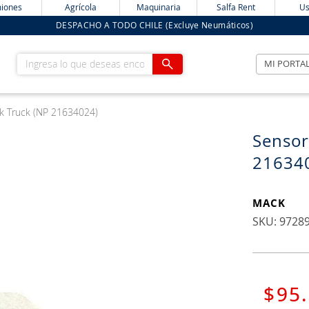
iones
Agrícola
Maquinaria
Salfa Rent
Us
DESPACHO A TODO CHILE (Excluye Neumáticos)
Ingresa lo que deseas encontrar
MI PORTA
k Truck (NP 21634024)
Sensor
21634
MACK
:
9728
$
95
.