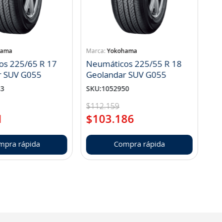
hama
Yokohama
os 225/65 R 17
Neumáticos 225/55 R 18
r SUV G055
Geolandar SUV G055
83
SKU
:
1052950
$
112
.
159
1
$
103
.
186
mpra rápida
Compra rápida