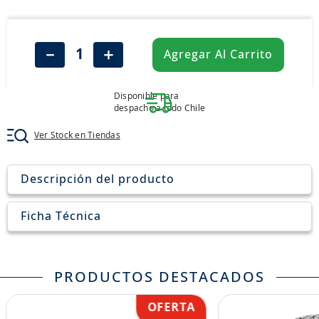
8
.
john deere
9
.
245
－
＋
Agregar Al Carrito
10
.
aceite
Disponible para
despacho a todo Chile
Ver Stock en Tiendas
Descripción del producto
Ficha Técnica
PRODUCTOS DESTACADOS