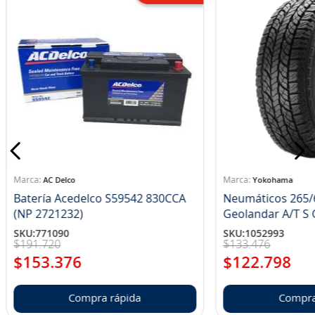
AC Delco
Yokohama
Batería Acedelco S59542 830CCA
Neumáticos 265/
(NP 2721232)
Ge
SKU
:
771090
SKU
:
1052993
$
191
.
720
$
133
.
476
$
153
.
376
$
122
.
798
Compra rápida
Compra