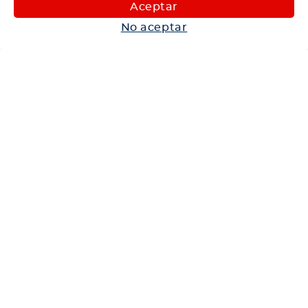
Maquinaria
Aceptar
Autos
No aceptar
Neumáticos
Shop
Corporativo
Ética corporativa
Trabaja con nosotros
Política Sistema Gestión Integrado
Hablemos
600 360 6200
Centro de Ayuda
Medios de Pago