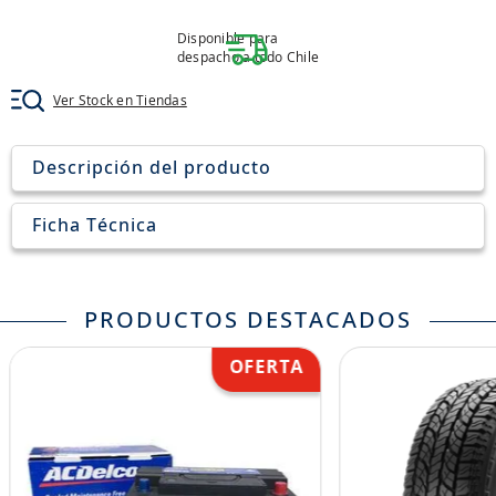
8
.
aceite
Disponible para
9
.
255
despacho a todo Chile
10
.
neumáticos 235
Ver Stock en Tiendas
Descripción del producto
Ficha Técnica
PRODUCTOS DESTACADOS