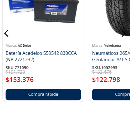
AC Delco
Yokohama
Batería Acedelco S59542 830CCA
Neumáticos 265/
(NP 2721232)
Ge
SKU
:
771090
SKU
:
1052993
$
191
.
720
$
133
.
476
$
153
.
376
$
122
.
798
Compra rápida
Compra