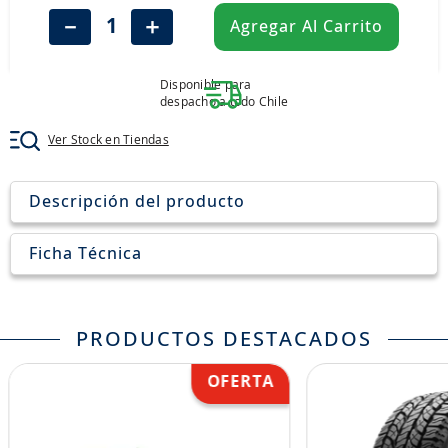
8
.
john deere
－
＋
Agregar Al Carrito
9
.
245
10
.
aceite
Disponible para
despacho a todo Chile
Ver Stock en Tiendas
Descripción del producto
Ficha Técnica
PRODUCTOS DESTACADOS