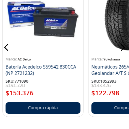
AC Delco
Yokohama
Batería Acedelco S59542 830CCA
Neumáticos 265/
(NP 2721232)
Ge
SKU
:
771090
SKU
:
1052993
$
191
.
720
$
133
.
476
$
153
.
376
$
122
.
798
Compra rápida
Compra